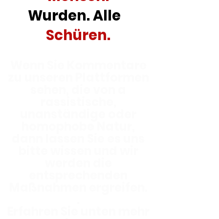
Wurden. Alle
.
Schüren.
Wenn Sie Kommentare
zu unseren Plattformen
sehen, die von a
rassistische,
unanständige oder
homophobe Natur,
dann lassen Sie es uns
bitte wissen und wir
werden die
entsprechenden
Maßnahmen ergreifen.
.
Erfahren Sie unten mehr